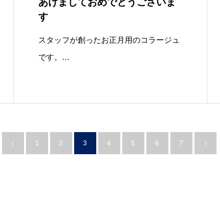
あけましておめでとうございま
す
スタッフが創ったお正月用のコラージュ
です。…
1
2
3
4
5
6
7