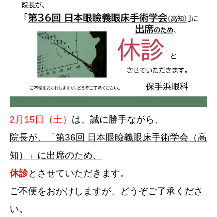
2
月
15日（土）
は、誠に勝手ながら、
院長が、「第36回 日本眼瞼義眼床手術学会（高
知）」に出席のため、
休診
とさせていただきます。
ご不便をおかけしますが、どうぞご了承くださ
い。